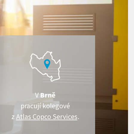
V
Brně
pracují kolegové
z
Atlas Copco Services
.