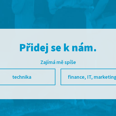
Přidej se k nám.
Zajímá mě spíše
technika
finance, IT, marketing