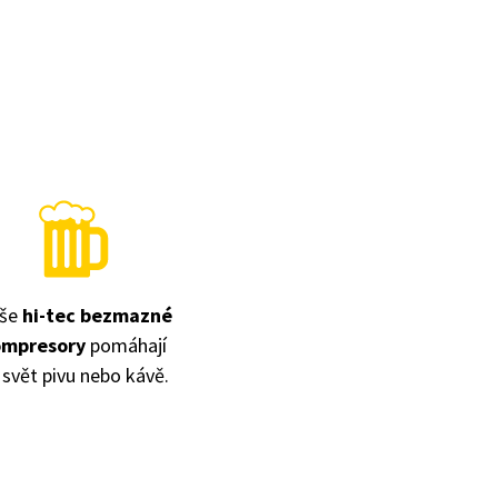
še
hi-tec bezmazné
ompresory
pomáhají
 svět pivu nebo kávě.