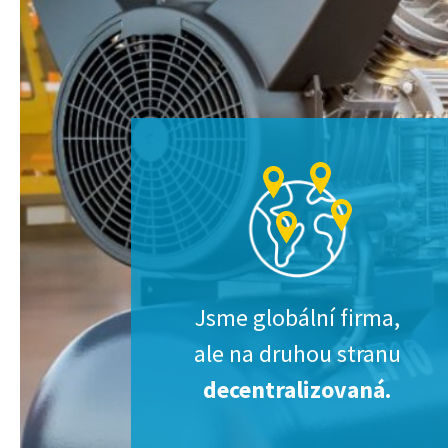
Jsme globální firma,
ale na druhou stranu
decentralizovaná.