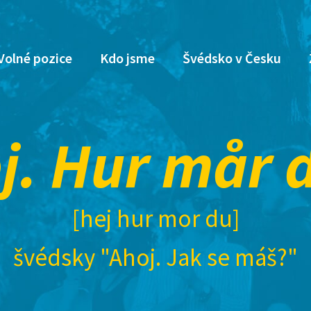
Volné pozice
Kdo jsme
Švédsko v Česku
j. Hur mår 
[hej hur mor du]
švédsky "Ahoj. Jak se máš?"