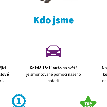
Kdo jsme
jící
Každé třetí auto
na světě
Na
slové
je smontované pomocí našeho
k
í.
nářadí.
na