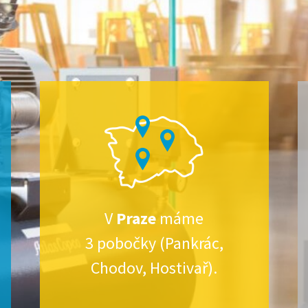
V
Praze
máme
3 pobočky (Pankrác,
Chodov, Hostivař).