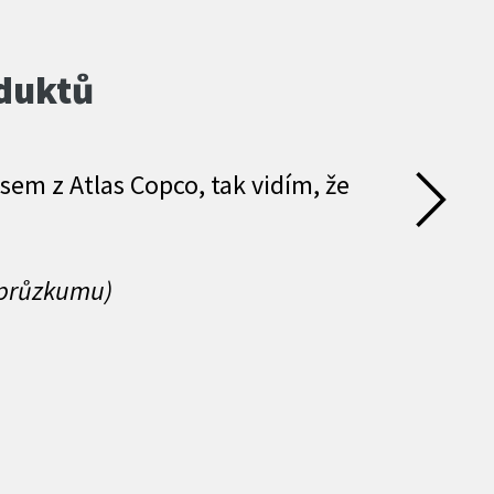
oduktů
jsem z Atlas Copco, tak vidím, že
 průzkumu)